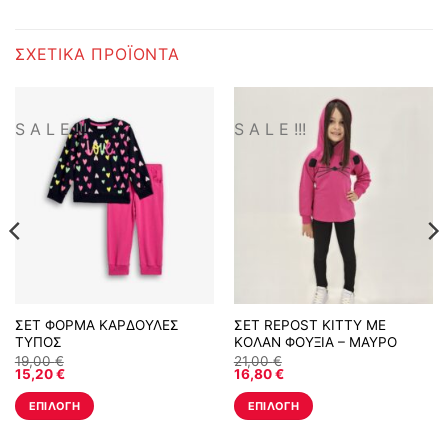
ΣΧΕΤΙΚΆ ΠΡΟΪΌΝΤΑ
S A L E !!!
S A L E !!!
ΣΕΤ ΦΟΡΜΑ ΚΑΡΔΟΥΛΕΣ
ΣΕΤ REPOST KITTY ΜΕ
ΤΥΠΟΣ
ΚΟΛΑΝ ΦΟΥΞΙΑ – ΜΑΥΡΟ
19,00
€
21,00
€
15,20
€
16,80
€
ΕΠΙΛΟΓΉ
ΕΠΙΛΟΓΉ
Αυτό
Αυτό