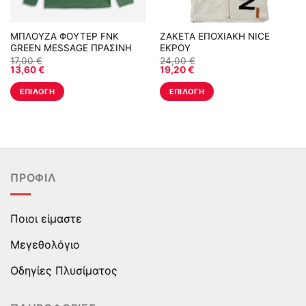
ΜΠΛΟΥΖΑ ΦΟΥΤΕΡ FNK
ΖΑΚΕΤΑ ΕΠΟΧΙΑΚΗ NICE
GREEN MESSAGE ΠΡΑΣΙΝΗ
ΕΚΡΟΥ
17,00
€
24,00
€
13,60
€
19,20
€
ΕΠΙΛΟΓΉ
ΕΠΙΛΟΓΉ
Αυτό
Αυτό
το
το
προϊόν
προϊόν
έχει
έχει
πολλαπλές
πολλαπλές
ΠΡΟΦΊΛ
παραλλαγές.
παραλλαγές.
Οι
Οι
επιλογές
επιλογές
Ποιοι είμαστε
μπορούν
μπορούν
να
να
Μεγεθολόγιο
επιλεγούν
επιλεγούν
στη
στη
Οδηγίες Πλυσίματος
σελίδα
σελίδα
του
του