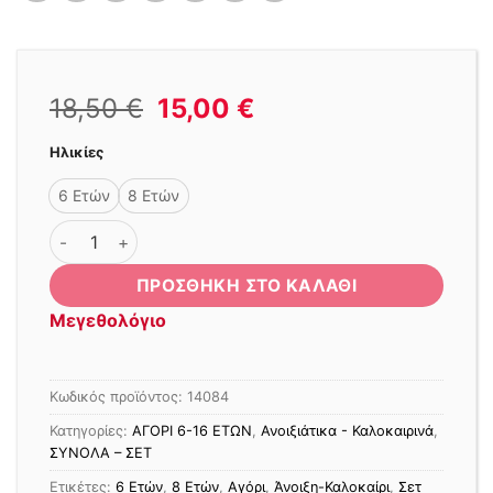
Original
Η
18,50
€
15,00
€
price
τρέχουσα
Ηλικίες
was:
τιμή
18,50 €.
είναι:
6 Ετών
8 Ετών
15,00 €.
ΣΕΤ LOST EXPLORER ΠΡΑΣΙΝΟ-ΜΑΥΡΟ ποσότητα
ΠΡΟΣΘΉΚΗ ΣΤΟ ΚΑΛΆΘΙ
Μεγεθολόγιο
Κωδικός προϊόντος:
14084
Κατηγορίες:
ΑΓΟΡΙ 6-16 ΕΤΩΝ
,
Ανοιξιάτικα - Καλοκαιρινά
,
ΣΥΝΟΛΑ – ΣΕΤ
Ετικέτες:
6 Ετών
,
8 Ετών
,
Αγόρι
,
Άνοιξη-Καλοκαίρι
,
Σετ