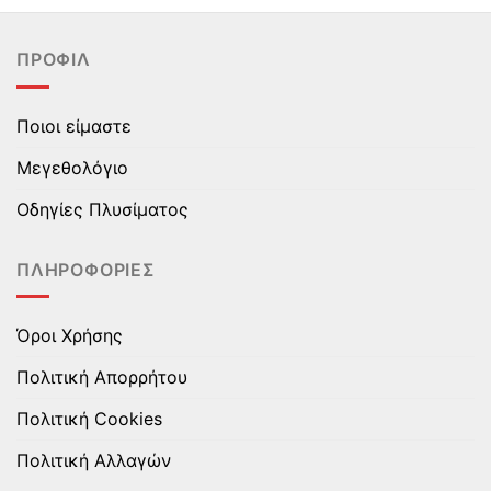
έχει
έχει
πολλαπλές
πολλαπλές
ΠΡΟΦΊΛ
παραλλαγές.
παραλλαγές.
Οι
Οι
επιλογές
επιλογές
Ποιοι είμαστε
μπορούν
μπορούν
να
να
Μεγεθολόγιο
επιλεγούν
επιλεγούν
στη
στη
Οδηγίες Πλυσίματος
σελίδα
σελίδα
του
του
ΠΛΗΡΟΦΟΡΊΕΣ
προϊόντος
προϊόντος
Όροι Χρήσης
Πολιτική Απορρήτου
Πολιτική Cookies
Πολιτική Αλλαγών