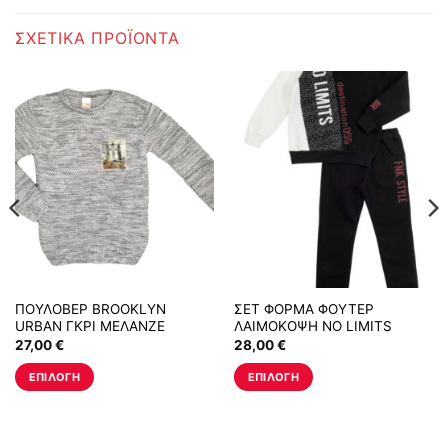
ΣΧΕΤΙΚΆ ΠΡΟΪΌΝΤΑ
ΠΟΥΛΟΒΕΡ BROOKLYN
ΣΕΤ ΦΟΡΜΑ ΦΟΥΤΕΡ
URBAN ΓΚΡΙ ΜΕΛΑΝΖΕ
ΛΑΙΜΟΚΟΨΗ NO LIMITS
ΕΚΡΟΥ-ΜΑΥΡΟ
27,00
€
28,00
€
ΕΠΙΛΟΓΉ
ΕΠΙΛΟΓΉ
Αυτό
Αυτό
το
το
προϊόν
προϊόν