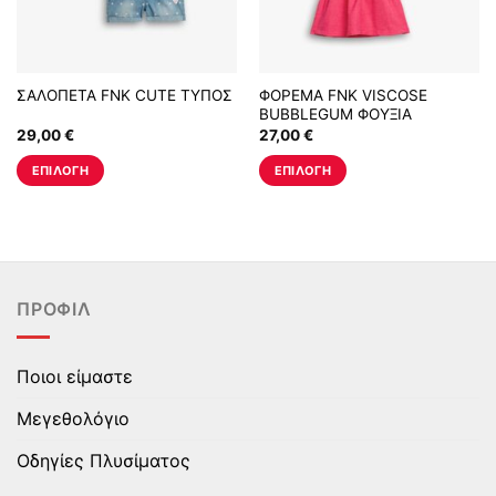
ΣΑΛΟΠΕΤΑ FNK CUTE ΤΥΠΟΣ
ΦΟΡΕΜΑ FNK VISCOSE
BUBBLEGUM ΦΟΥΞΙΑ
29,00
€
27,00
€
ΕΠΙΛΟΓΉ
ΕΠΙΛΟΓΉ
Αυτό
Αυτό
το
το
προϊόν
προϊόν
έχει
έχει
πολλαπλές
πολλαπλές
ΠΡΟΦΊΛ
παραλλαγές.
παραλλαγές.
Οι
Οι
επιλογές
επιλογές
Ποιοι είμαστε
μπορούν
μπορούν
να
να
Μεγεθολόγιο
επιλεγούν
επιλεγούν
στη
στη
Οδηγίες Πλυσίματος
σελίδα
σελίδα