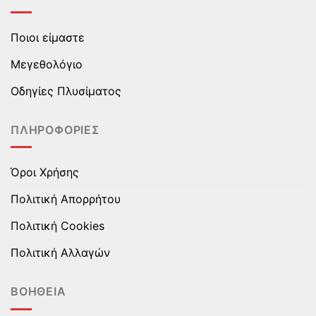
Οι
Οι
επιλογές
επιλογές
Ποιοι είμαστε
μπορούν
μπορούν
να
να
Μεγεθολόγιο
επιλεγούν
επιλεγούν
στη
στη
Οδηγίες Πλυσίματος
σελίδα
σελίδα
του
του
ΠΛΗΡΟΦΟΡΊΕΣ
προϊόντος
προϊόντος
Όροι Χρήσης
Πολιτική Απορρήτου
Πολιτική Cookies
Πολιτική Αλλαγών
ΒΟΉΘΕΙΑ