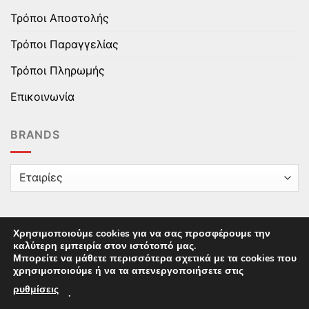
Τρόποι Αποστολής
Τρόποι Παραγγελίας
Τρόποι Πληρωμής
Επικοινωνία
BRANDS
Χρησιμοποιούμε cookies για να σας προσφέρουμε την
καλύτερη εμπειρία στον ιστότοπό μας.
Copyright © 2025 epaidika.gr / All Rights Reserved /
Μπορείτε να μάθετε περισσότερα σχετικά με τα cookies που
Supported by
Starten Development
This site uses cookies to offer you a better browsing
χρησιμοποιούμε ή να τα απενεργοποιήσετε στις
experience. By browsing this website, you agree to our
ρυθμίσεις
.
use of cookies.