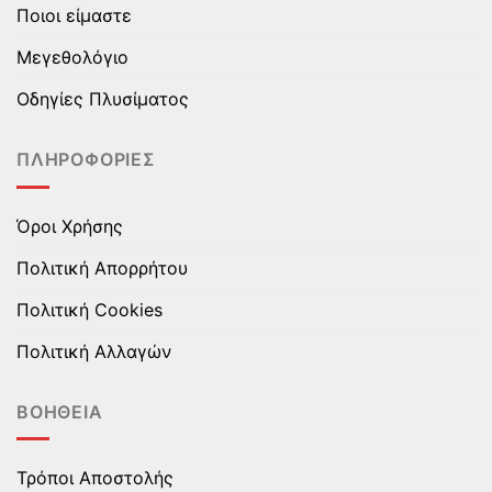
Ποιοι είμαστε
μπορούν
μπορούν
να
να
Μεγεθολόγιο
επιλεγούν
επιλεγούν
στη
στη
Οδηγίες Πλυσίματος
σελίδα
σελίδα
του
του
ΠΛΗΡΟΦΟΡΊΕΣ
προϊόντος
προϊόντος
Όροι Χρήσης
Πολιτική Απορρήτου
Πολιτική Cookies
Πολιτική Αλλαγών
ΒΟΉΘΕΙΑ
Τρόποι Αποστολής