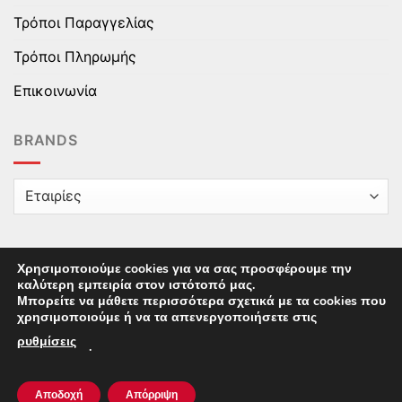
Τρόποι Παραγγελίας
Τρόποι Πληρωμής
Επικοινωνία
BRANDS
Χρησιμοποιούμε cookies για να σας προσφέρουμε την
καλύτερη εμπειρία στον ιστότοπό μας.
Copyright © 2025 epaidika.gr / All Rights Reserved /
Μπορείτε να μάθετε περισσότερα σχετικά με τα cookies που
Supported by
Starten Development
This site uses cookies to offer you a better browsing
χρησιμοποιούμε ή να τα απενεργοποιήσετε στις
experience. By browsing this website, you agree to our
ρυθμίσεις
.
use of cookies.
Αποδοχή
Απόρριψη
ACCEPT