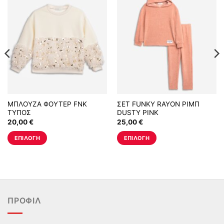
ΜΠΛΟΥΖΑ ΦΟΥΤΕΡ FNK
ΣΕΤ FUNKY RAYON ΡΙΜΠ
ΤΥΠΟΣ
DUSTY PINK
20,00
€
25,00
€
ΕΠΙΛΟΓΉ
ΕΠΙΛΟΓΉ
Αυτό
Αυτό
το
το
προϊόν
προϊόν
έχει
έχει
πολλαπλές
πολλαπλές
ΠΡΟΦΊΛ
παραλλαγές.
παραλλαγές.
Οι
Οι
επιλογές
επιλογές