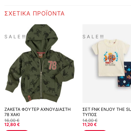
ΣΧΕΤΙΚΆ ΠΡΟΪΌΝΤΑ
S A L E !!!
S A L E !!!
ΖΑΚΕΤΑ ΦΟΥΤΕΡ ΑΧΝΟΥΔΙΑΣΤΗ
ΣΕΤ FNK ENJOY THE 
78 ΧΑΚΙ
ΤΥΠΟΣ
16,00
€
14,00
€
12,80
€
11,20
€