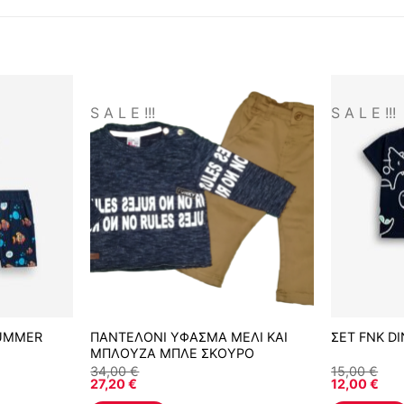
S A L E !!!
S A L E !!!
SUMMER
ΠΑΝΤΕΛΟΝΙ ΥΦΑΣΜΑ ΜΕΛΙ ΚΑΙ
ΣΕΤ FNK D
ΜΠΛΟΥΖΑ ΜΠΛΕ ΣΚΟΥΡΟ
34,00
€
15,00
€
27,20
€
12,00
€