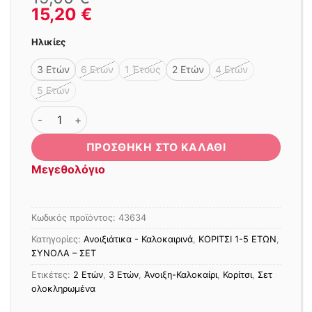
15,20
€
Ηλικίες
3 Ετών
6 Ετών
1 Έτους
2 Ετών
4 Ετών
5 Ετών
ΣΕΤ SUMMER KITTY ΛΕΥΚΟ - ΡΟΖ ποσότητα
ΠΡΟΣΘΉΚΗ ΣΤΟ ΚΑΛΆΘΙ
Μεγεθολόγιο
Κωδικός προϊόντος:
43634
Κατηγορίες:
Ανοιξιάτικα - Καλοκαιρινά
,
ΚΟΡΙΤΣΙ 1-5 ΕΤΩΝ
,
ΣΥΝΟΛΑ – ΣΕΤ
Ετικέτες:
2 Ετών
,
3 Ετών
,
Άνοιξη-Καλοκαίρι
,
Κορίτσι
,
Σετ
ολοκληρωμένα