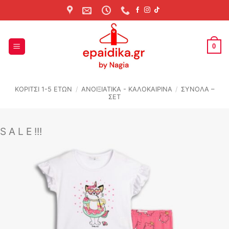
Skip
to
content
0
ΚΟΡΙΤΣΙ 1-5 ΕΤΩΝ
/
ΑΝΟΙΞΙΆΤΙΚΑ - ΚΑΛΟΚΑΙΡΙΝΆ
/
ΣΥΝΟΛΑ –
ΣΕΤ
S A L E !!!