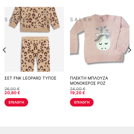
S A L E !!!
S A L E !!!
ΣΕΤ FNK LEOPARD ΤΥΠΟΣ
ΠΛΕΚΤΗ ΜΠΛΟΥΖΑ
ΜΟΝΟΚΕΡΟΣ ΡΟΖ
26,00
€
24,00
€
20,80
€
19,20
€
ΕΠΙΛΟΓΉ
ΕΠΙΛΟΓΉ
Αυτό
Αυτό
το
το
προϊόν
προϊόν
έχει
έχει