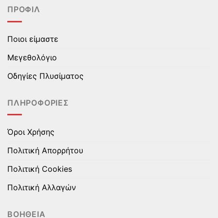
πολλαπλές
πολλαπλές
ΠΡΟΦΊΛ
παραλλαγές.
παραλλαγές.
Οι
Οι
επιλογές
επιλογές
Ποιοι είμαστε
μπορούν
μπορούν
να
να
Μεγεθολόγιο
επιλεγούν
επιλεγούν
στη
στη
Οδηγίες Πλυσίματος
σελίδα
σελίδα
του
του
ΠΛΗΡΟΦΟΡΊΕΣ
προϊόντος
προϊόντος
Όροι Χρήσης
Πολιτική Απορρήτου
Πολιτική Cookies
Πολιτική Αλλαγών
ΒΟΉΘΕΙΑ