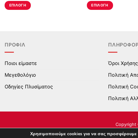
ΕΠΙΛΟΓΉ
ΕΠΙΛΟΓΉ
Αυτό
Αυτό
το
το
προϊόν
προϊόν
έχει
έχει
πολλαπλές
πολλαπλές
ΠΡΟΦΊΛ
ΠΛΗΡΟΦΟΡ
παραλλαγές.
παραλλαγές.
Οι
Οι
επιλογές
επιλογές
Ποιοι είμαστε
Όροι Χρήσης
μπορούν
μπορούν
Μεγεθολόγιο
Πολιτική Απ
να
να
επιλεγούν
επιλεγούν
Οδηγίες Πλυσίματος
Πολιτική Co
στη
στη
Πολιτική Αλ
σελίδα
σελίδα
του
του
προϊόντος
προϊόντος
Copyright 
Χρησιμοποιούμε cookies για να σας προσφέρουμε 