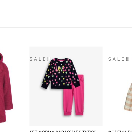
S A L E !!!
S A L E !!!