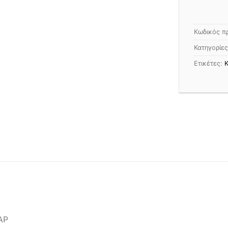
Κωδικός π
Κατηγορίε
Ετικέτες:
Κ
ΑΡ