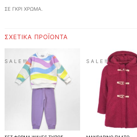
ΣΕ ΓΚΡΙ ΧΡΩΜΑ.
ΣΧΕΤΙΚΆ ΠΡΟΪΌΝΤΑ
S A L E !!!
S A L E !!!