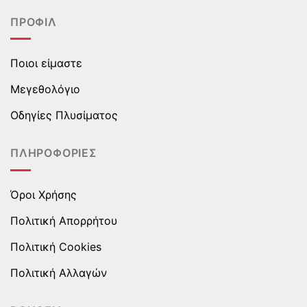
πολλαπλές
πολλαπλές
ΠΡΟΦΊΛ
παραλλαγές.
παραλλαγές.
Οι
Οι
επιλογές
επιλογές
Ποιοι είμαστε
μπορούν
μπορούν
να
να
Μεγεθολόγιο
επιλεγούν
επιλεγούν
στη
στη
Οδηγίες Πλυσίματος
σελίδα
σελίδα
του
του
ΠΛΗΡΟΦΟΡΊΕΣ
προϊόντος
προϊόντος
Όροι Χρήσης
Πολιτική Απορρήτου
Πολιτική Cookies
Πολιτική Αλλαγών