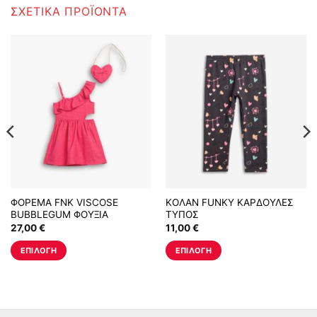
ΣΧΕΤΙΚΆ ΠΡΟΪΌΝΤΑ
ΦΟΡΕΜΑ FNK VISCOSE
ΚΟΛΑΝ FUNKY ΚΑΡΔΟΥΛΕΣ
BUBBLEGUM ΦΟΥΞΙΑ
ΤΥΠΟΣ
27,00
€
11,00
€
ΕΠΙΛΟΓΉ
ΕΠΙΛΟΓΉ
Αυτό
Αυτό
το
το
προϊόν
προϊόν
έχει
έχει