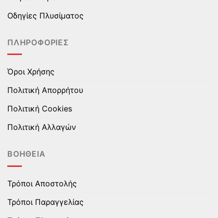
επιλεγούν
επιλεγούν
στη
στη
Οδηγίες Πλυσίματος
σελίδα
σελίδα
του
του
ΠΛΗΡΟΦΟΡΊΕΣ
προϊόντος
προϊόντος
Όροι Χρήσης
Πολιτική Απορρήτου
Πολιτική Cookies
Πολιτική Αλλαγών
ΒΟΉΘΕΙΑ
Τρόποι Αποστολής
Τρόποι Παραγγελίας