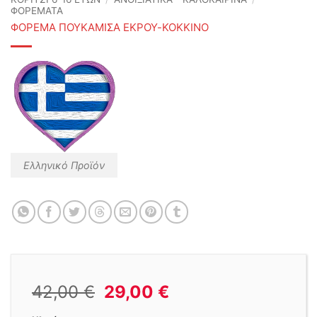
ΦΟΡΕΜΑΤΑ
ΦΟΡΕΜΑ ΠΟΥΚΑΜΙΣΑ ΕΚΡΟΥ-ΚΟΚΚΙΝΟ
Ελληνικό Προϊόν
Original
Η
42,00
€
29,00
€
price
τρέχουσα