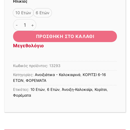
Ηλικίες
was:
τιμή
42,00 €.
είναι:
10 Ετών
6 Ετών
29,00 €.
ΦΟΡΕΜΑ ΠΟΥΚΑΜΙΣΑ ΕΚΡΟΥ-ΚΟΚΚΙΝΟ ποσότητα
ΠΡΟΣΘΉΚΗ ΣΤΟ ΚΑΛΆΘΙ
Μεγεθολόγιο
Κωδικός προϊόντος:
13293
Κατηγορίες:
Ανοιξιάτικα - Καλοκαιρινά
,
ΚΟΡΙΤΣΙ 6-16
ΕΤΩΝ
,
ΦΟΡΕΜΑΤΑ
Ετικέτες:
10 Ετών
,
6 Ετών
,
Άνοιξη-Καλοκαίρι
,
Κορίτσι
,
Φορέματα