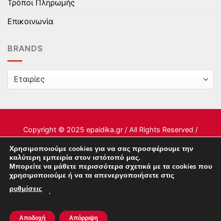
Τρόποι Πληρωμής
Επικοινωνία
BRANDS
Copyright © 2025 epaidika.gr / All Rights Reserved /
Supported by
Starten Development
Χρησιμοποιούμε cookies για να σας προσφέρουμε την
καλύτερη εμπειρία στον ιστότοπό μας.
Μπορείτε να μάθετε περισσότερα σχετικά με τα cookies που
This site uses cookies to offer you a better browsing
χρησιμοποιούμε ή να τα απενεργοποιήσετε στις
experience. By browsing this website, you agree to our
ρυθμίσεις
.
use of cookies.
Αποδοχή
Απόρριψη
ACCEPT