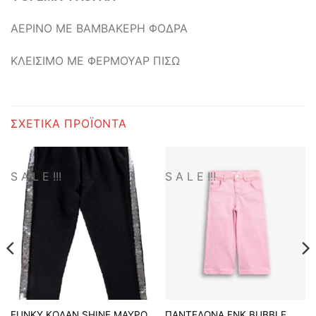
ΑΕΡΙΝΟ ΜΕ ΒΑΜΒΑΚΕΡΗ ΦΟΔΡΑ
ΚΛΕΙΣΙΜΟ ΜΕ ΦΕΡΜΟΥΑΡ ΠΙΣΩ
ΣΧΕΤΙΚΆ ΠΡΟΪΌΝΤΑ
S A L E !!!
S A L E !!!
FUNKY ΚΟΛΑΝ SHINE ΜΑΥΡΟ
ΠΑΝΤΕΛΟΝΑ FNK BUBBLE