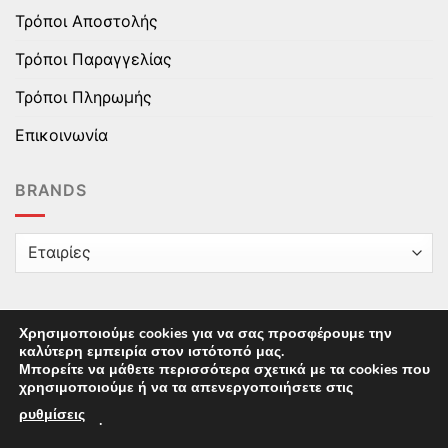
Τρόποι Αποστολής
Τρόποι Παραγγελίας
Τρόποι Πληρωμής
Επικοινωνία
BRANDS
Χρησιμοποιούμε cookies για να σας προσφέρουμε την
καλύτερη εμπειρία στον ιστότοπό μας.
Copyright © 2025 epaidika.gr / All Rights Reserved /
Μπορείτε να μάθετε περισσότερα σχετικά με τα cookies που
Supported by
Starten Development
This site uses cookies to offer you a better browsing
χρησιμοποιούμε ή να τα απενεργοποιήσετε στις
experience. By browsing this website, you agree to our
ρυθμίσεις
.
use of cookies.