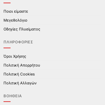
Οι
Οι
επιλογές
επιλογές
Ποιοι είμαστε
μπορούν
μπορούν
να
να
Μεγεθολόγιο
επιλεγούν
επιλεγούν
στη
στη
Οδηγίες Πλυσίματος
σελίδα
σελίδα
του
του
ΠΛΗΡΟΦΟΡΊΕΣ
προϊόντος
προϊόντος
Όροι Χρήσης
Πολιτική Απορρήτου
Πολιτική Cookies
Πολιτική Αλλαγών
ΒΟΉΘΕΙΑ