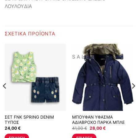
ΛΟΥΛΟΥΔΙΑ
ΣΧΕΤΙΚΆ ΠΡΟΪΌΝΤΑ
S A L E !!!
ΣΕΤ FNK SPRING DENIM
ΜΠΟΥΦΑΝ ΥΦΑΣΜΑ
ΤΥΠΟΣ
ΑΔΙΑΒΡΟΧΟ ΠΑΡΚΑ ΜΠΛΕ
Original
Η
24,00
€
41,00
€
28,00
€
price
τρέχουσα
was:
τιμή
ΕΠΙΛΟΓΉ
ΕΠΙΛΟΓΉ