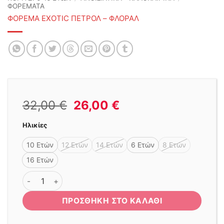
ΦΟΡΕΜΑΤΑ
ΦΟΡΕΜΑ EXOTIC ΠΕΤΡΟΛ – ΦΛΟΡΑΛ
Original
Η
32,00
€
26,00
€
price
τρέχουσα
Ηλικίες
was:
τιμή
32,00 €.
είναι:
10 Ετών
12 Ετών
14 Ετών
6 Ετών
8 Ετών
26,00 €.
16 Ετών
ΦΟΡΕΜΑ EXOTIC ΠΕΤΡΟΛ - ΦΛΟΡΑΛ ποσότητα
ΠΡΟΣΘΉΚΗ ΣΤΟ ΚΑΛΆΘΙ