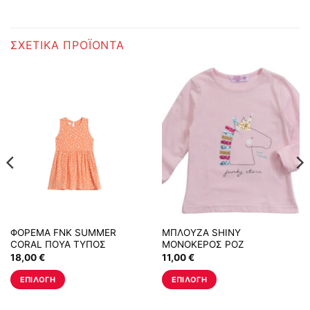
ΣΧΕΤΙΚΆ ΠΡΟΪΌΝΤΑ
ΦΟΡΕΜΑ FNK SUMMER
ΜΠΛΟΥΖΑ SHINY
CORAL ΠΟΥΑ ΤΥΠΟΣ
ΜΟΝΟΚΕΡΟΣ ΡΟΖ
18,00
€
11,00
€
ΕΠΙΛΟΓΉ
ΕΠΙΛΟΓΉ
Αυτό
Αυτό
το
το