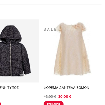
S A L E !!!
FNK ΤΥΠΟΣ
ΦΟΡΕΜΑ ΔΑΝΤΕΛΑ ΣΟΜΟΝ
Original
Η
43,00
€
30,00
€
price
τρέχουσα
was:
τιμή
ΕΠΙΛΟΓΉ