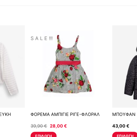
S A L E !!!
ΛΕΥΚΗ
ΦΟΡΕΜΑ ΑΜΠΙΓΙΕ ΡΙΓΕ-ΦΛΟΡΑΛ
ΜΠΟΥΦΑΝ 
Original
Η
39,90
€
28,00
€
43,00
€
price
τρέχουσα
was:
τιμή
ΕΠΙΛΟΓΉ
ΕΠΙΛΟΓΉ