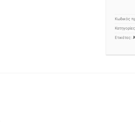
Κωδικός π
Κατηγορίε
Ετικέτες:
Ά
Ο