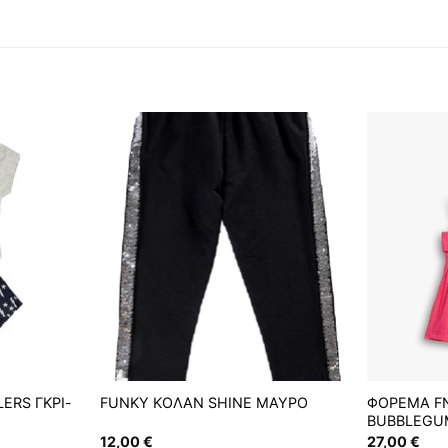
ERS ΓΚΡΙ-
FUNKY ΚΟΛΑΝ SHINE ΜΑΥΡΟ
ΦΟΡΕΜΑ FN
BUBBLEGU
12,00
€
27,00
€