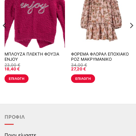
ΜΠΛΟΥΖΑ ΠΛΕΚΤΗ ΦΟΥΞΙΑ
ΦΟΡΕΜΑ ΦΛΟΡΑΛ ΕΠΟΧΙΑΚΟ
ENJOY
ΡΟΖ ΜΑΚΡΥΜΑΝΙΚΟ
23,00
€
34,00
€
18,40
€
27,20
€
ΕΠΙΛΟΓΉ
ΕΠΙΛΟΓΉ
Αυτό
Αυτό
το
το
προϊόν
προϊόν
έχει
έχει
πολλαπλές
πολλαπλές
ΠΡΟΦΊΛ
παραλλαγές.
παραλλαγές.
Οι
Οι
επιλογές
επιλογές
Ποιοι είμαστε