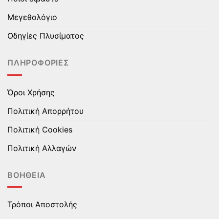
μπορούν
μπορούν
να
να
Μεγεθολόγιο
επιλεγούν
επιλεγούν
στη
στη
Οδηγίες Πλυσίματος
σελίδα
σελίδα
του
του
ΠΛΗΡΟΦΟΡΊΕΣ
προϊόντος
προϊόντος
Όροι Χρήσης
Πολιτική Απορρήτου
Πολιτική Cookies
Πολιτική Αλλαγών
ΒΟΉΘΕΙΑ
Τρόποι Αποστολής