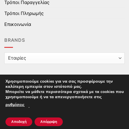
Τρόποι Παραγγελίας
Τρόποι Πληρωμής
Επικοινωνία
BRANDS
Χρησιμοποιούμε cookies για να σας προσφέρουμε την
καλύτερη εμπειρία στον ιστότοπό μας.
Copyright © 2025 epaidika.gr / All Rights Reserved /
Μπορείτε να μάθετε περισσότερα σχετικά με τα cookies που
Supported by
Starten Development
This site uses cookies to offer you a better browsing
χρησιμοποιούμε ή να τα απενεργοποιήσετε στις
experience. By browsing this website, you agree to our
ρυθμίσεις
.
use of cookies.
Αποδοχή
Απόρριψη
ACCEPT