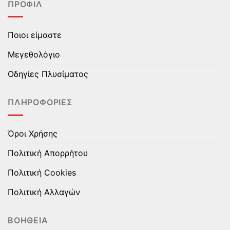
ΠΡΟΦΊΛ
παραλλαγές.
παραλλαγές.
Οι
Οι
επιλογές
επιλογές
Ποιοι είμαστε
μπορούν
μπορούν
να
να
Μεγεθολόγιο
επιλεγούν
επιλεγούν
στη
στη
Οδηγίες Πλυσίματος
σελίδα
σελίδα
του
του
ΠΛΗΡΟΦΟΡΊΕΣ
προϊόντος
προϊόντος
Όροι Χρήσης
Πολιτική Απορρήτου
Πολιτική Cookies
Πολιτική Αλλαγών
ΒΟΉΘΕΙΑ