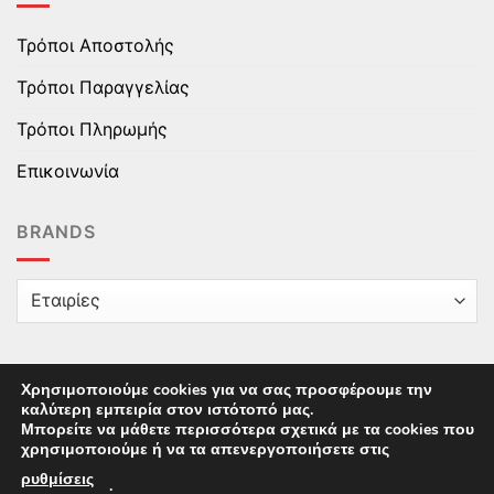
Τρόποι Αποστολής
Τρόποι Παραγγελίας
Τρόποι Πληρωμής
Επικοινωνία
BRANDS
Χρησιμοποιούμε cookies για να σας προσφέρουμε την
καλύτερη εμπειρία στον ιστότοπό μας.
Copyright © 2025 epaidika.gr / All Rights Reserved /
Μπορείτε να μάθετε περισσότερα σχετικά με τα cookies που
Supported by
Starten Development
This site uses cookies to offer you a better browsing
χρησιμοποιούμε ή να τα απενεργοποιήσετε στις
experience. By browsing this website, you agree to our
ρυθμίσεις
.