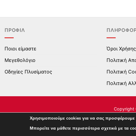
το
το
προϊόν
προϊόν
έχει
έχει
πολλαπλές
πολλαπλές
ΠΡΟΦΊΛ
ΠΛΗΡΟΦΟΡ
παραλλαγές.
παραλλαγές.
Οι
Οι
επιλογές
επιλογές
Ποιοι είμαστε
Όροι Χρήσης
μπορούν
μπορούν
Μεγεθολόγιο
Πολιτική Απ
να
να
επιλεγούν
επιλεγούν
Οδηγίες Πλυσίματος
Πολιτική Co
στη
στη
Πολιτική Αλ
σελίδα
σελίδα
του
του
προϊόντος
προϊόντος
Copyright 
Χρησιμοποιούμε cookies για να σας προσφέρουμε 
Μπορείτε να μάθετε περισσότερα σχετικά με τα c
This site uses cookies to offer you a better browsing 