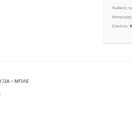
Κωδικός π
Κατηγορίε
Ετικέτες:
Κ
ΞΙΑ – ΜΠΛΕ
Σ