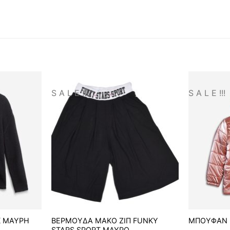
S A L E !!!
S A L E !!!
K ΜΑΥΡΗ
ΒΕΡΜΟΥΔΑ ΜΑΚΟ ΖΙΠ FUNKY
ΜΠΟΥΦΑΝ 
STARS SPORT ΜΑΥΡΟ