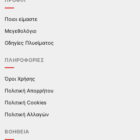
ΠΡΟΦΊΛ
παραλλαγές.
παραλλαγές.
Οι
Οι
επιλογές
επιλογές
Ποιοι είμαστε
μπορούν
μπορούν
να
να
Μεγεθολόγιο
επιλεγούν
επιλεγούν
στη
στη
Οδηγίες Πλυσίματος
σελίδα
σελίδα
του
του
ΠΛΗΡΟΦΟΡΊΕΣ
προϊόντος
προϊόντος
Όροι Χρήσης
Πολιτική Απορρήτου
Πολιτική Cookies
Πολιτική Αλλαγών
ΒΟΉΘΕΙΑ