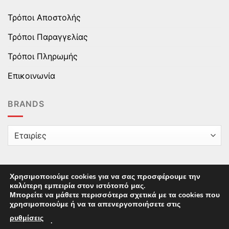
Τρόποι Αποστολής
Τρόποι Παραγγελίας
Τρόποι Πληρωμής
Επικοινωνία
BRANDS
Χρησιμοποιούμε cookies για να σας προσφέρουμε την
καλύτερη εμπειρία στον ιστότοπό μας.
Copyright © 2025 epaidika.gr / All Rights Reserved /
Μπορείτε να μάθετε περισσότερα σχετικά με τα cookies που
Supported by
Starten Development
This site uses cookies to offer you a better browsing
χρησιμοποιούμε ή να τα απενεργοποιήσετε στις
experience. By browsing this website, you agree to our
ρυθμίσεις
.
use of cookies.