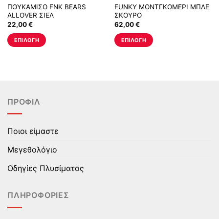
ΠΟΥΚΑΜΙΣΟ FNK BEARS
FUNKY ΜΟΝΤΓΚΟΜΕΡΙ ΜΠΛΕ
ALLOVER ΣΙΕΛ
ΣΚΟΥΡΟ
22,00
€
62,00
€
ΕΠΙΛΟΓΉ
ΕΠΙΛΟΓΉ
Αυτό
Αυτό
το
το
προϊόν
προϊόν
έχει
έχει
πολλαπλές
πολλαπλές
ΠΡΟΦΊΛ
παραλλαγές.
παραλλαγές.
Οι
Οι
επιλογές
επιλογές
Ποιοι είμαστε
μπορούν
μπορούν
να
να
Μεγεθολόγιο
επιλεγούν
επιλεγούν
στη
στη
Οδηγίες Πλυσίματος
σελίδα
σελίδα
του
του
ΠΛΗΡΟΦΟΡΊΕΣ
προϊόντος
προϊόντος