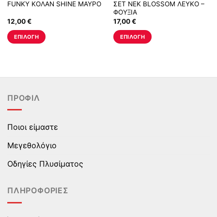
FUNKY ΚΟΛΑΝ SHINE ΜΑΥΡΟ
ΣΕΤ ΝΕΚ BLOSSOM ΛΕΥΚΟ –
ΦΟΥΞΙΑ
12,00
€
17,00
€
ΕΠΙΛΟΓΉ
ΕΠΙΛΟΓΉ
Αυτό
Αυτό
το
το
προϊόν
προϊόν
έχει
έχει
πολλαπλές
πολλαπλές
ΠΡΟΦΊΛ
παραλλαγές.
παραλλαγές.
Οι
Οι
επιλογές
επιλογές
Ποιοι είμαστε
μπορούν
μπορούν
να
να
Μεγεθολόγιο
επιλεγούν
επιλεγούν
στη
στη
Οδηγίες Πλυσίματος
σελίδα
σελίδα
του
του
ΠΛΗΡΟΦΟΡΊΕΣ
προϊόντος
προϊόντος