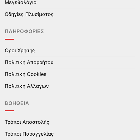
Μεγεθολόγιο
επιλεγούν
επιλεγούν
στη
στη
Οδηγίες Πλυσίματος
σελίδα
σελίδα
του
του
ΠΛΗΡΟΦΟΡΊΕΣ
προϊόντος
προϊόντος
Όροι Χρήσης
Πολιτική Απορρήτου
Πολιτική Cookies
Πολιτική Αλλαγών
ΒΟΉΘΕΙΑ
Τρόποι Αποστολής
Τρόποι Παραγγελίας