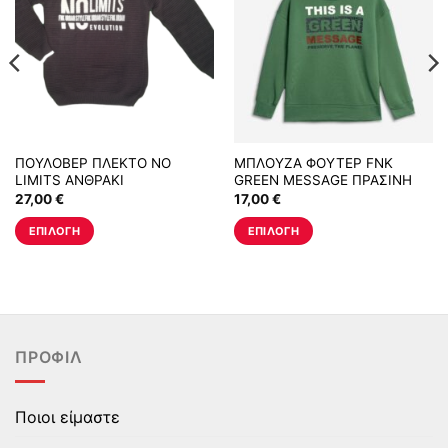
ΠΟΥΛΟΒΕΡ ΠΛΕΚΤΟ NO
ΜΠΛΟΥΖΑ ΦΟΥΤΕΡ FNK
LIMITS ΑΝΘΡΑΚΙ
GREEN MESSAGE ΠΡΑΣΙΝΗ
27,00
€
17,00
€
ΕΠΙΛΟΓΉ
ΕΠΙΛΟΓΉ
Αυτό
Αυτό
το
το
προϊόν
προϊόν
έχει
έχει
πολλαπλές
πολλαπλές
ΠΡΟΦΊΛ
παραλλαγές.
παραλλαγές.
Οι
Οι
επιλογές
επιλογές
Ποιοι είμαστε
μπορούν
μπορούν
να
να