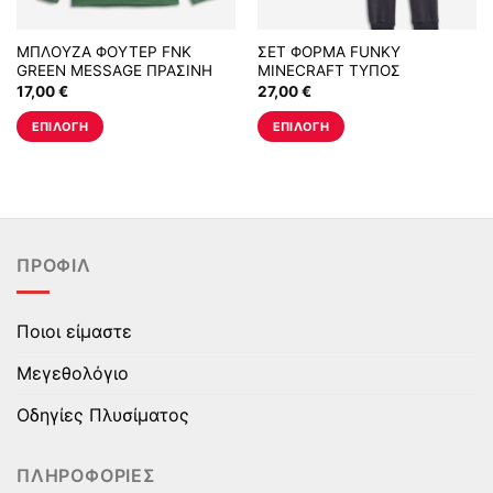
ΜΠΛΟΥΖΑ ΦΟΥΤΕΡ FNK
ΣΕΤ ΦΟΡΜΑ FUNKY
GREEN MESSAGE ΠΡΑΣΙΝΗ
MINECRAFT ΤΥΠΟΣ
17,00
€
27,00
€
ΕΠΙΛΟΓΉ
ΕΠΙΛΟΓΉ
Αυτό
Αυτό
το
το
προϊόν
προϊόν
έχει
έχει
πολλαπλές
πολλαπλές
ΠΡΟΦΊΛ
παραλλαγές.
παραλλαγές.
Οι
Οι
επιλογές
επιλογές
Ποιοι είμαστε
μπορούν
μπορούν
να
να
Μεγεθολόγιο
επιλεγούν
επιλεγούν
στη
στη
Οδηγίες Πλυσίματος
σελίδα
σελίδα
του
του
ΠΛΗΡΟΦΟΡΊΕΣ
προϊόντος
προϊόντος