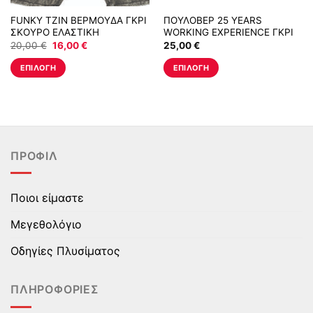
FUNKY ΤΖΙΝ ΒΕΡΜΟΥΔΑ ΓΚΡΙ
ΠΟΥΛΟΒΕΡ 25 YEARS
ΣΚΟΥΡΟ ΕΛΑΣΤΙΚΗ
WORKING EXPERIENCE ΓΚΡΙ
ΜΕΛΑΝΖΕ
Original
Η
20,00
€
16,00
€
25,00
€
price
τρέχουσα
was:
τιμή
ΕΠΙΛΟΓΉ
ΕΠΙΛΟΓΉ
20,00 €.
είναι:
16,00 €.
Αυτό
Αυτό
το
το
προϊόν
προϊόν
έχει
έχει
πολλαπλές
πολλαπλές
ΠΡΟΦΊΛ
παραλλαγές.
παραλλαγές.
Οι
Οι
επιλογές
επιλογές
Ποιοι είμαστε
μπορούν
μπορούν
να
να
Μεγεθολόγιο
επιλεγούν
επιλεγούν
στη
στη
Οδηγίες Πλυσίματος
σελίδα
σελίδα
του
του
ΠΛΗΡΟΦΟΡΊΕΣ
προϊόντος
προϊόντος