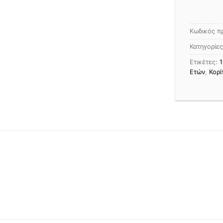
Κωδικός π
Κατηγορίε
Ετικέτες:
1
Ετών
,
Κορί