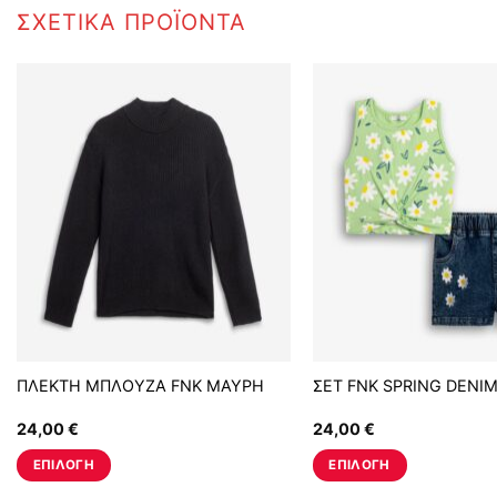
ΣΧΕΤΙΚΆ ΠΡΟΪΌΝΤΑ
ΠΛΕΚΤΗ ΜΠΛΟΥΖΑ FNK ΜΑΥΡΗ
ΣΕΤ FNK SPRING DENI
24,00
€
24,00
€
ΕΠΙΛΟΓΉ
ΕΠΙΛΟΓΉ
Αυτό
Αυτό