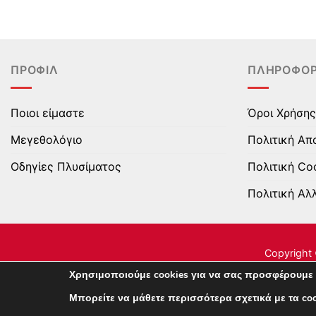
το
το
προϊόν
προϊόν
έχει
έχει
πολλαπλές
πολλαπλές
ΠΡΟΦΊΛ
ΠΛΗΡΟΦΟΡ
παραλλαγές.
παραλλαγές.
Οι
Οι
επιλογές
επιλογές
Ποιοι είμαστε
Όροι Χρήσης
μπορούν
μπορούν
Μεγεθολόγιο
Πολιτική Απ
να
να
επιλεγούν
επιλεγούν
Οδηγίες Πλυσίματος
Πολιτική Co
στη
στη
Πολιτική Αλ
σελίδα
σελίδα
του
του
προϊόντος
προϊόντος
Copyright 
Χρησιμοποιούμε cookies για να σας προσφέρουμε 
Μπορείτε να μάθετε περισσότερα σχετικά με τα c
This site uses cookies to offer you a better browsing 