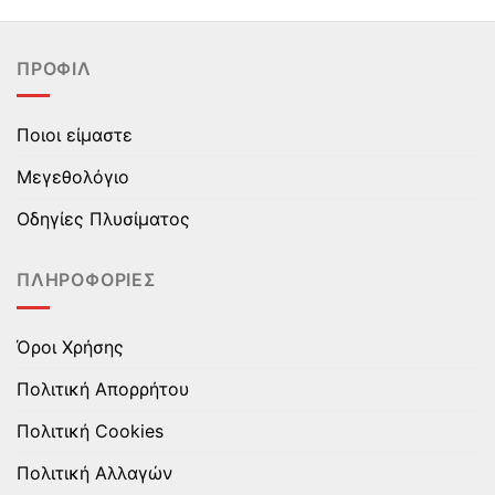
προϊόν
προϊόν
έχει
έχει
πολλαπλές
πολλαπλές
ΠΡΟΦΊΛ
παραλλαγές.
παραλλαγές.
Οι
Οι
επιλογές
επιλογές
Ποιοι είμαστε
μπορούν
μπορούν
να
να
Μεγεθολόγιο
επιλεγούν
επιλεγούν
στη
στη
Οδηγίες Πλυσίματος
σελίδα
σελίδα
του
του
ΠΛΗΡΟΦΟΡΊΕΣ
προϊόντος
προϊόντος
Όροι Χρήσης
Πολιτική Απορρήτου
Πολιτική Cookies
Πολιτική Αλλαγών