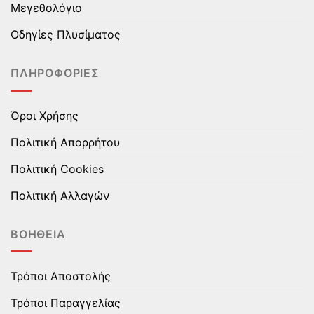
Μεγεθολόγιο
επιλεγούν
επιλεγούν
στη
στη
Οδηγίες Πλυσίματος
σελίδα
σελίδα
του
του
ΠΛΗΡΟΦΟΡΊΕΣ
προϊόντος
προϊόντος
Όροι Χρήσης
Πολιτική Απορρήτου
Πολιτική Cookies
Πολιτική Αλλαγών
ΒΟΉΘΕΙΑ
Τρόποι Αποστολής
Τρόποι Παραγγελίας