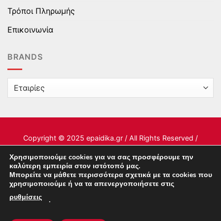
Τρόποι Πληρωμής
Επικοινωνία
BRANDS
Copyright © 2025 epaidika.gr / All Rights Reserved /
Supported by
Starten Development
Χρησιμοποιούμε cookies για να σας προσφέρουμε την
καλύτερη εμπειρία στον ιστότοπό μας.
Μπορείτε να μάθετε περισσότερα σχετικά με τα cookies που
This site uses cookies to offer you a better browsing
χρησιμοποιούμε ή να τα απενεργοποιήσετε στις
experience. By browsing this website, you agree to our
ρυθμίσεις
.
use of cookies.