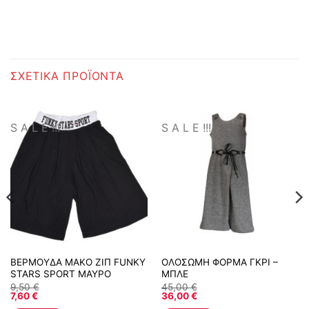
ΣΧΕΤΙΚΆ ΠΡΟΪΌΝΤΑ
S A L E !!!
S A L E !!!
ΒΕΡΜΟΥΔΑ ΜΑΚΟ ΖΙΠ FUNKY
ΟΛΟΣΩΜΗ ΦΟΡΜΑ ΓΚΡΙ –
STARS SPORT ΜΑΥΡΟ
ΜΠΛΕ
9,50
€
45,00
€
7,60
€
36,00
€